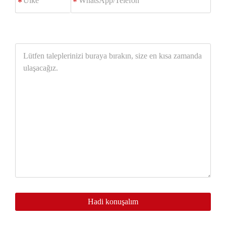
*
Lütfen
taleplerinizi
buraya
bırakın,
size
en
kısa
zamanda
ulaşacağız.
Hadi konuşalım