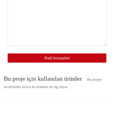
size
en
kısa
zamanda
ulaşacağız.
Hadi konuşalım
Bu proje için kullanılan ürünler
Bu projeyi
inceleyenler ayrıca bu ürünlere de ilgi duyar: