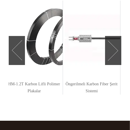
HM-1.2T Karbon Lifli Polimer
Öngerilmeli Karbon Fiber Şerit
HM-
emi
Plakalar
Sistemi