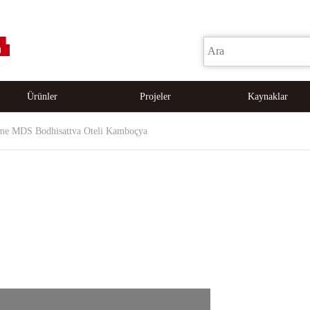
Ürünler
Projeler
Kaynaklar
rme MDS Bodhisattva Oteli Kamboçya