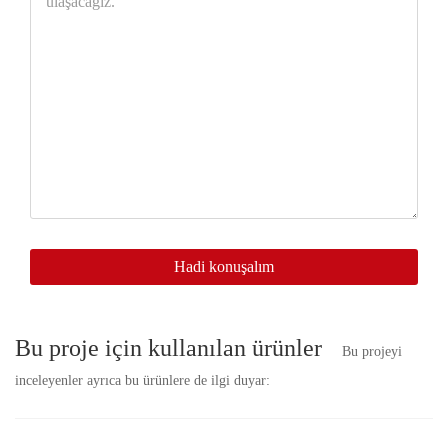
buraya
bırakın,
size
en
kısa
zamanda
ulaşacağız.
Hadi konuşalım
Bu proje için kullanılan ürünler
Bu projeyi
inceleyenler ayrıca bu ürünlere de ilgi duyar: