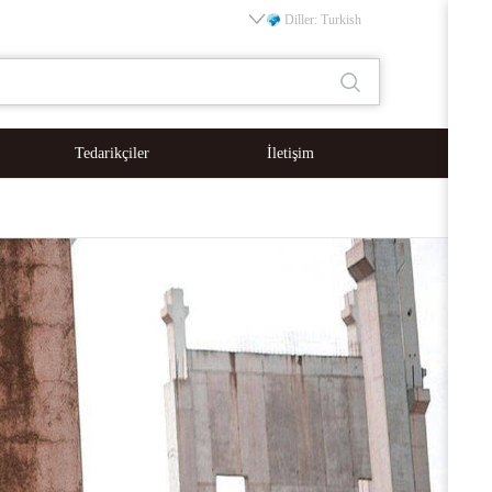
Diller: Turkish
Tedarikçiler
İletişim