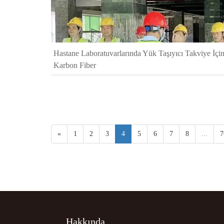
Hastane Laboratuvarlarında Yük Taşıyıcı Takviye İçi
Karbon Fiber
«
1
2
3
4
5
6
7
8
...
7
Hakkında