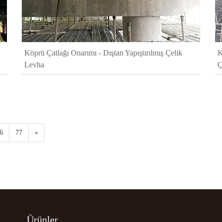
n
Köprü Çatlağı Onarımı - Dıştan Yapıştırılmış Çelik
K
Levha
Ç
6
77
»
Ürünler