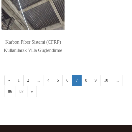
Karbon Fiber Sistemi (CFRP)
Kullanılarak Villa Güçlendirme
«
1
2
...
4
5
6
7
8
9
10
...
86
87
»